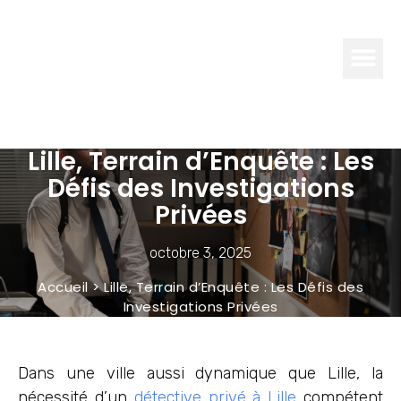
GLAMOUR
& FÉMININ
Lille, Terrain d’Enquête : Les
Défis des Investigations
Privées
octobre 3, 2025
Accueil
>
Lille, Terrain d’Enquête : Les Défis des
Investigations Privées
Dans une ville aussi dynamique que Lille, la
nécessité d’un
détective privé à Lille
compétent